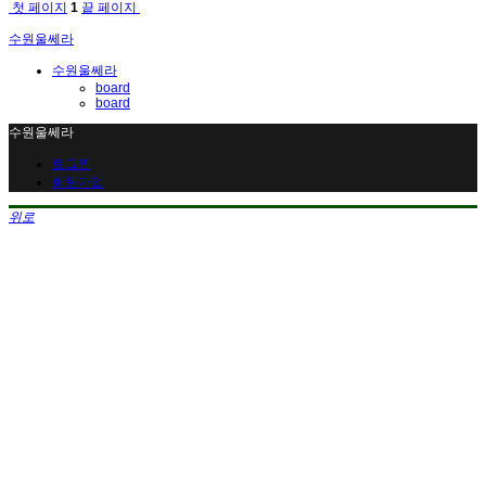
첫 페이지
1
끝 페이지
수원울쎄라
수원울쎄라
board
board
수원울쎄라
로그인
회원가입
위로