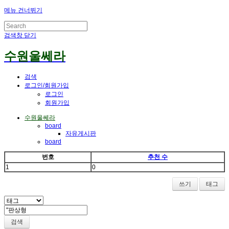
메뉴 건너뛰기
검색창 닫기
수원울쎄라
검색
로그인/회원가입
로그인
회원가입
수원울쎄라
board
자유게시판
board
번호
추천 수
1
0
쓰기
태그
검색