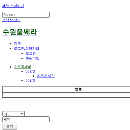
메뉴 건너뛰기
검색창 닫기
수원울쎄라
검색
로그인/회원가입
로그인
회원가입
수원울쎄라
board
자유게시판
board
번호
1
검색