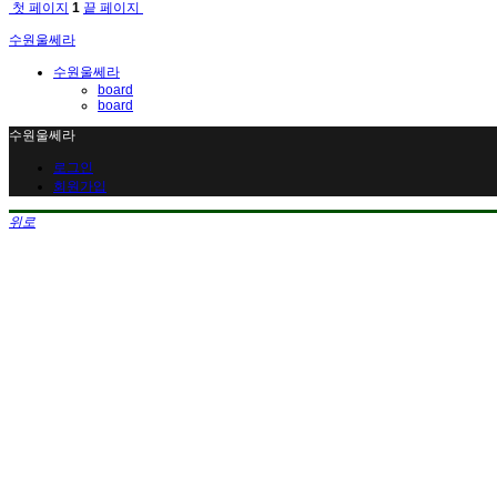
첫 페이지
1
끝 페이지
수원울쎄라
수원울쎄라
board
board
수원울쎄라
로그인
회원가입
위로