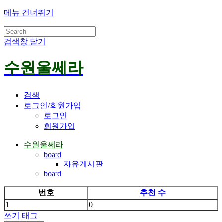
메뉴 건너뛰기
검색창 닫기
수원울쎄라
검색
로그인/회원가입
로그인
회원가입
수원울쎄라
board
자유게시판
board
번호
추천 수
1
0
쓰기
태그