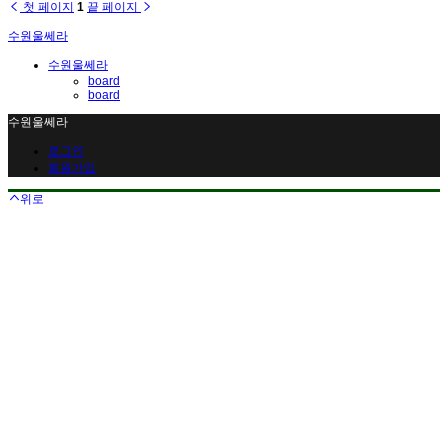
첫 페이지
1
끝 페이지
수원울쎄라
수원울쎄라
board
board
수원울쎄라
로그인
회원가입
위로