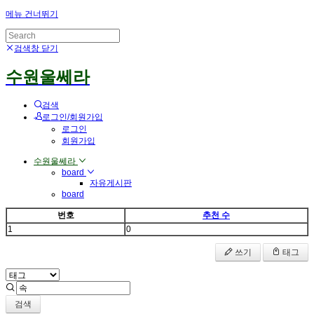
메뉴 건너뛰기
검색창 닫기
수원울쎄라
검색
로그인/회원가입
로그인
회원가입
수원울쎄라
board
자유게시판
board
번호
추천 수
1
0
쓰기
태그
검색