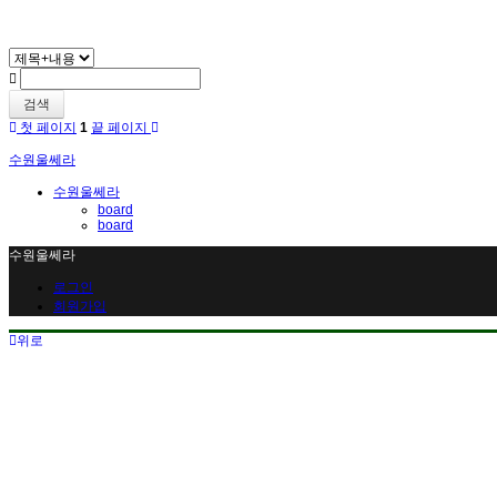
검색
첫 페이지
1
끝 페이지
수원울쎄라
수원울쎄라
board
board
수원울쎄라
로그인
회원가입
위로